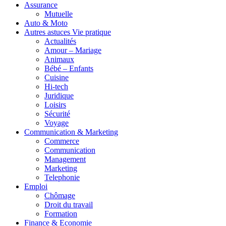
Assurance
Mutuelle
Auto & Moto
Autres astuces Vie pratique
Actualités
Amour – Mariage
Animaux
Bébé – Enfants
Cuisine
Hi-tech
Juridique
Loisirs
Sécurité
Voyage
Communication & Marketing
Commerce
Communication
Management
Marketing
Telephonie
Emploi
Chômage
Droit du travail
Formation
Finance & Economie