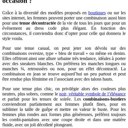
occasion ?
Grâce à la diversité des modèles proposés en
boutiques
ou sur les
sites internet, les femmes peuvent porter une combinaison aussi bien
pour une
tenue décontractée
de la vie de tous les jours que pour un
événement au dress code plus élégant. En fonction des
circonstances, il conviendra donc d’opter pour celle qui donnera le
style voulu.
Pour une tenue casual, on peut jeter son dévolu sur des
combinaisons oversize, type « bleu de travail » ou même en denim.
Elles offriront ainsi une allure urbaine très tendance, idéales à porter
avec des sneakers blanches. On préférera les manches longues ou
manches ¾, retroussées ou non, pour un effet décontracté. La
combinaison en jean se trouve aujourd’hui un peu partout et peut
être rendue plus féminine en l’associant avec des talons hauts.
Pour une tenue plus chic, on privilégie alors des couleurs plus
neutres, plus sobres, comme le
noir, véritable symbole de l’élégance
et parfait pour les tenues de soirée. Les
combinaisons-bustiers
conviendront parfaitement aux femmes plutôt fines, pour en
sublimer la taille de guêpe et mettre en valeur le buste. Pour les
femmes plus rondes aux formes plus généreuses, préférez toujours
les combi-pantalons avec une coupe droite et dans une matière
fluide, avec un joli décolleté plongeant.