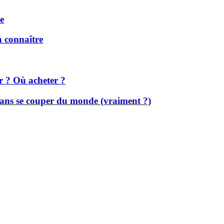
ée
 à connaître
r ? Où acheter ?
 sans se couper du monde (vraiment ?)