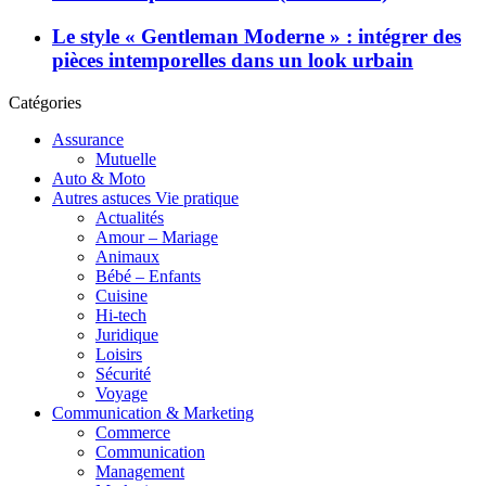
Le style « Gentleman Moderne » : intégrer des
pièces intemporelles dans un look urbain
Catégories
Assurance
Mutuelle
Auto & Moto
Autres astuces Vie pratique
Actualités
Amour – Mariage
Animaux
Bébé – Enfants
Cuisine
Hi-tech
Juridique
Loisirs
Sécurité
Voyage
Communication & Marketing
Commerce
Communication
Management