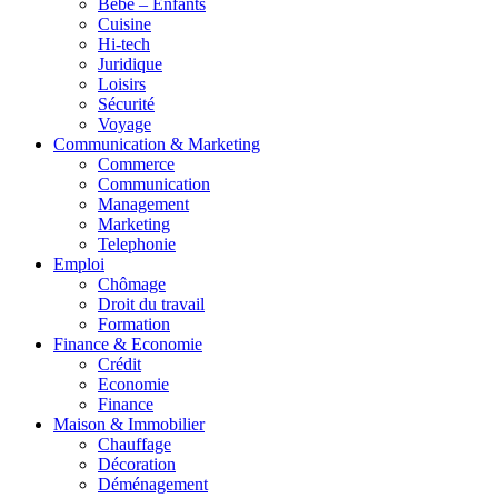
Bébé – Enfants
Cuisine
Hi-tech
Juridique
Loisirs
Sécurité
Voyage
Communication & Marketing
Commerce
Communication
Management
Marketing
Telephonie
Emploi
Chômage
Droit du travail
Formation
Finance & Economie
Crédit
Economie
Finance
Maison & Immobilier
Chauffage
Décoration
Déménagement