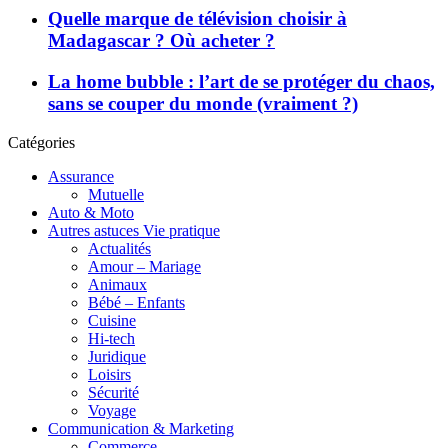
Quelle marque de télévision choisir à
Madagascar ? Où acheter ?
La home bubble : l’art de se protéger du chaos,
sans se couper du monde (vraiment ?)
Catégories
Assurance
Mutuelle
Auto & Moto
Autres astuces Vie pratique
Actualités
Amour – Mariage
Animaux
Bébé – Enfants
Cuisine
Hi-tech
Juridique
Loisirs
Sécurité
Voyage
Communication & Marketing
Commerce