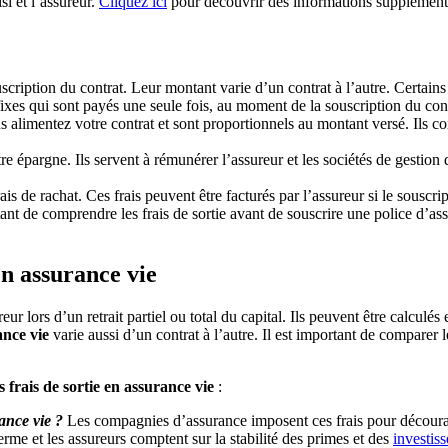
si et l’assureur.
Cliquez ici
pour découvrir des informations supplémentair
souscription du contrat. Leur montant varie d’un contrat à l’autre. Certain
 fixes qui sont payés une seule fois, au moment de la souscription du cont
ous alimentez votre contrat et sont proportionnels au montant versé. Il
e épargne. Ils servent à rémunérer l’assureur et les sociétés de gestion q
is de rachat. Ces frais peuvent être facturés par l’assureur si le souscr
tant de comprendre les frais de sortie avant de souscrire une police d’ass
 en assurance vie
reur lors d’un retrait partiel ou total du capital. Ils peuvent être calculé
ance vie
varie aussi d’un contrat à l’autre. Il est important de comparer l
s frais de sortie en assurance vie
:
rance vie ?
Les compagnies d’assurance imposent ces frais pour décourage
me et les assureurs comptent sur la stabilité des primes et des
investis