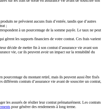
es sur les frais de sortie en assurance vie avant de souscrire son
s produits ne prévoient aucuns frais d’entrée, tandis que d’autres
rat ;
s correspondent à un pourcentage de la somme payée. Le taux ne peut
ui gèrent les supports financiers de votre contrat. Ces frais varient
ipteur décide de mettre fin à son contrat d’assurance vie avant son
urance vie, car ils peuvent avoir un impact sur la rentabilité du
s en pourcentage du montant retiré, mais ils peuvent aussi être fixés
es différents contrats d’assurance vie avant de souscrire un contrat,
r les assurés de résilier leur contrat prématurément. Les contrats
sements
pour générer des rendements à long terme.