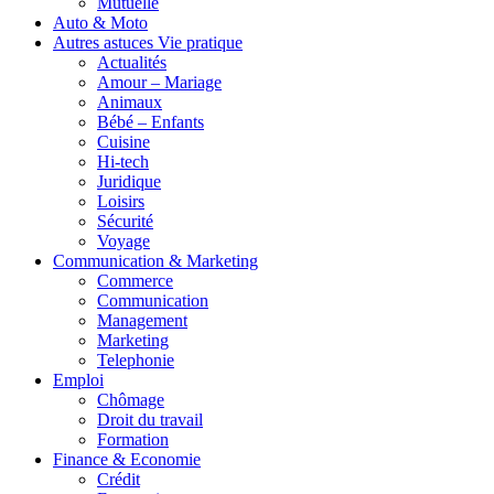
Mutuelle
Auto & Moto
Autres astuces Vie pratique
Actualités
Amour – Mariage
Animaux
Bébé – Enfants
Cuisine
Hi-tech
Juridique
Loisirs
Sécurité
Voyage
Communication & Marketing
Commerce
Communication
Management
Marketing
Telephonie
Emploi
Chômage
Droit du travail
Formation
Finance & Economie
Crédit